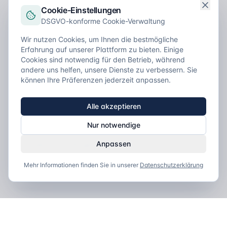
Cookie-Einstellungen
DSGVO-konforme Cookie-Verwaltung
Geprüfte Lieferanten
Wir nutzen Cookies, um Ihnen die bestmögliche
Erfahrung auf unserer Plattform zu bieten. Einige
Alle Partner werden sorgfältig verifiziert und
Cookies sind notwendig für den Betrieb, während
bewertet.
andere uns helfen, unsere Dienste zu verbessern. Sie
können Ihre Präferenzen jederzeit anpassen.
Alle akzeptieren
Nur notwendige
Anpassen
Exklusive Angebote
Zugang zu Sonderposten und Restposten vor dem
Mehr Informationen finden Sie in unserer
Datenschutzerklärung
Markt.